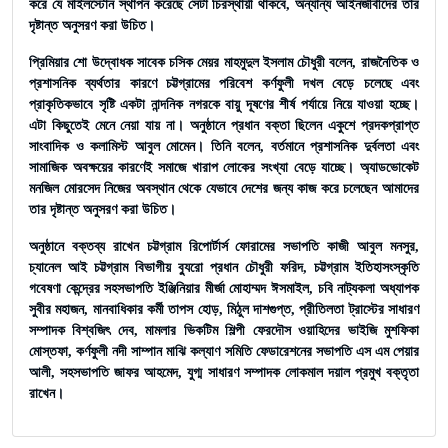
করে যে মাইলস্টোন স্থাপন করেছে সেটা চিরস্থায়ী থাকবে, অন্যান্য আইনজীবীদের তার
দৃষ্টান্ত অনুসরণ করা উচিত।
প্রিমিয়ার শো উদ্বোধক সাবেক চসিক মেয়র মাহমুদুল ইসলাম চৌধুরী বলেন, রাজনৈতিক ও
প্রশাসনিক ব্যর্থতার কারণে চট্টগ্রামের পরিবেশ কর্ণফুলী দখল বেড়ে চলেছে এবং
প্রাকৃতিকভাবে সৃষ্টি একটা নান্দনিক নগরকে বায়ু দূষণের শীর্ষ পর্যায়ে নিয়ে যাওয়া হচ্ছে।
এটা কিছুতেই মেনে নেয়া যায় না। অনুষ্ঠানে প্রধান বক্তা ছিলেন একুশে প্রদকপ্রাপ্ত
সাংবাদিক ও কলামিস্ট আবুল মোমেন। তিনি বলেন, বর্তমানে প্রশাসনিক দুর্বলতা এবং
সামাজিক অবক্ষয়ের কারণেই সমাজে খারাপ লোকের সংখ্যা বেড়ে যাচ্ছে। অ্যাডভোকেট
মনজিল মোরসেদ নিজের অবস্থান থেকে যেভাবে দেশের জন্য কাজ করে চলেছেন আমাদের
তার দৃষ্টান্ত অনুসরণ করা উচিত।
অনুষ্ঠানে বক্তব্য রাখেন চট্টগ্রাম রিপোর্টার্স ফোরামের সভাপতি কাজী আবুল মনসুর,
চ্যানেল আই চট্টগ্রাম বিভাগীয় ব্যুরো প্রধান চৌধুরী ফরিদ, চট্টগ্রাম ইতিহাসংস্কৃতি
গবেষণা কেন্দ্রের সহসভাপতি ইঞ্জিনিয়ার মীর্জা মোহাম্মদ ঈসমাইল, চবি নাট্যকলা অধ্যাপক
সুবীর মহাজন, মানবাধিকার কর্মী তাপস হোড়, মিঠুল দাশগুপ্ত, প্রীতিলতা ট্রাস্টের সাধারণ
সম্পাদক বিশ্বজিৎ দেব, মামলার ভিকটিম শিল্পী ফেরদৌস ওয়াহিদের ভাইজি মুশফিকা
মোস্তফা, কর্ণফুলী নদী সাম্পান মাঝি কল্যাণ সমিতি ফেডারেশনের সভাপতি এস এম পেয়ার
আলী, সহসভাপতি জাফর আহমেদ, যুগ্ম সাধারণ সম্পাদক লোকমাল দয়াল প্রমুখ বক্তৃতা
রাখেন।