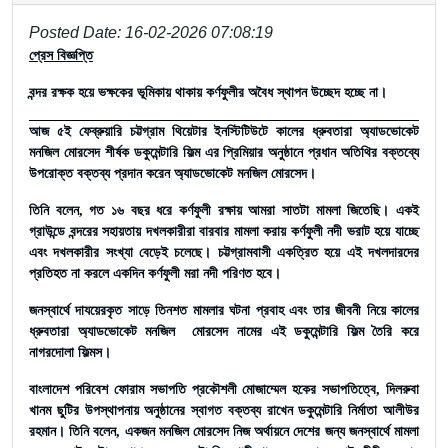
Posted Date: 16-02-2026 07:08:19
প্রেস বিজ্ঞপ্তি
বন্দর রক্ষক হয়ে ভক্ষকের ভূমিকায় থাকায় কর্ণফুলীর অবৈধ স্থাপন উচ্ছেদ হচ্ছে না।
আজ ৫ই ফেব্রুয়ারি চট্টগ্রাম থিয়েটার ইনস্টিটিউটে কালের ধ্রুবতারা অ্যাডভোকেট
মনজিল মোরসেদ শীর্ষক ডকুমেন্টারি ফিল্ম এর প্রিমিয়ার অনুষ্ঠানে প্রধান অতিথির বক্তব্যে
উপরোক্ত বক্তব্য প্রদান করেন অ্যাডভোকেট মনজিল মোরসেদ।
তিনি বলেন, গত ১৬ বছর ধরে কর্ণফুলী রক্ষায় আমরা সাতটা মামলা জিতেছি। একই
গ্রাউন্ডে বন্দরের সহায়তায় দখলকারীরা বারবার মামলা করায় কর্ণফুলী নদী ভরাট হয়ে যাচ্ছে
এবং দখলকারীর সংখ্যা বেড়েই চলেছে। চট্টগ্রামবাসী একত্রিত হয়ে এই দখলদারদের
প্রতিহত না করলে একদিন কর্ণফুলী মরা নদী পরিণত হবে।
জনস্বার্থে দাযয়েরকৃত সাড়ে তিনশত মামলার ঘটনা প্রবাহ এবং তার জীবনী নিয়ে কালের
ধ্রুবতারা অ্যাডভোকেট মনজিল মোরসেদ নামের এই ডকুমেন্টারি ফিল্ম তৈরি করে
নাগরদোলা ফিল্মস।
বাংলাদেশ পরিবেশ ফোরাম সভাপতি প্রকৌশলী মোজাম্মেল হকের সভাপতিত্বে, দিলরুবা
খানম ছুটির উপস্থাপনায় অনুষ্ঠানের স্বাগত বক্তব্য রাখেন ডকুমেন্টারি নির্মাতা আলীউর
রহমান। তিনি বলেন, একজন মনজিল মোরসেদ নিজ অর্থায়নে দেশের জন্য জনস্বার্থে মামলা