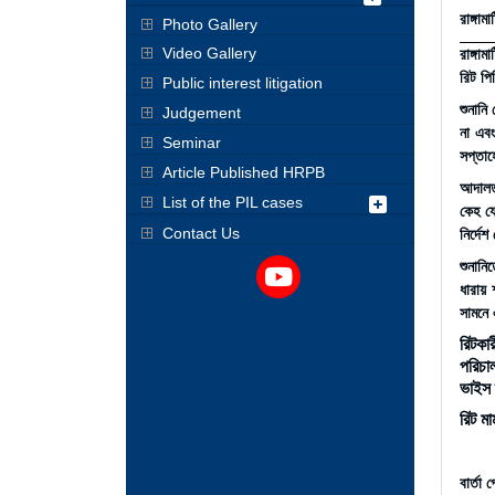
রাঙ্গাম
Photo Gallery
Video Gallery
রাঙ্গা
রিট পি
Public interest litigation
শুনানি
Judgement
না এবং
Seminar
সপ্তাহ
Article Published HRPB
আদালত 
List of the PIL cases
কেহ যে
Contact Us
নির্দেশ 
শুনানি
ধারায়
সামনে 
রিটকা
পরিচাল
ভাইস 
রিট ম
বার্তা 