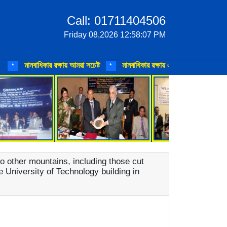
Call: 01711404506
Friday 08,2026 12:58:07 PM
মানবাধিকার রক্ষায় আমরা সচেষ্ট
মানবাধিকার রক্ষায় এগিয়ে আসুন
মানবাধ
*
*
*
o other mountains, including those cut
 University of Technology building in