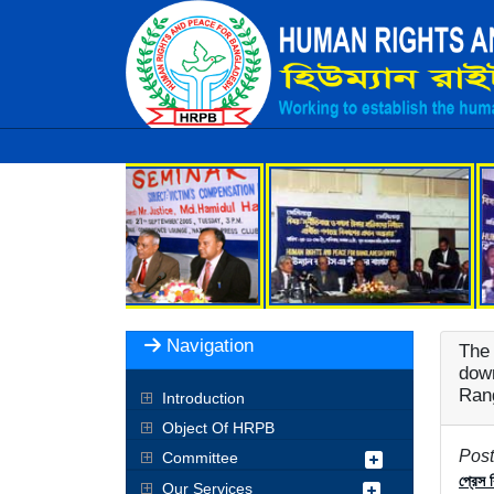
Navigation
The 
down
Ran
Introduction
Object Of HRPB
Post
Committee
প্রেস ব
Our Services