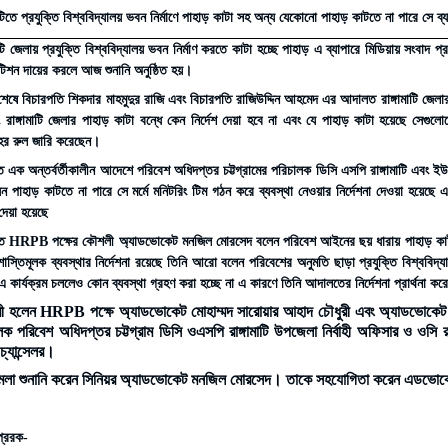
াটিতে প্রযুক্তি বিশ্ববিদ্যালয় ভবন নির্মাণে পাহাড় কাটা সহ অন্য যেকোনো পাহাড় কাটতে না পারে সে ব্য
মাটি জেলায় প্রযুক্তি বিশ্ববিদ্যালয় ভবন নির্মাণ করতে কাটা হচ্ছে পাহাড় এ ব্যাপারে মিডিয়ায় সংবা
টিশন দায়ের করলে আজ শুনানি অনুষ্ঠিত হয়।
 শেষে বিচারপতি শিকদার মাহমুদুর রাজি এবং বিচারপতি রাজিউদ্দিন আহমেদ এর আদালত রাঙ্গামাটি জেলার 
 রাঙ্গামাটি জেলার পাহাড় কাটা বন্ধে কেন নির্দেশ দেয়া হবে না এবং যে পাহাড় কাটা হয়েছে সেগুল
ের রুল জারি করেছেন।
এক অন্তর্বর্তীকালীন আদেশে পরিবেশ অধিদপ্তর চট্টগ্রামের পরিচালক ডিসি এসপি রাঙ্গামাটি এবং ইউএনও 
ন পাহাড় কাটতে না পারে সে মর্মে মনিটরিং টিম গঠন করে ব্যবস্থা নেওয়ার নির্দেশনা দেওয়া হয়ে
দেয়া হয়েছে
তে HRPB পক্ষের কৌশলী অ্যাডভোকেট মনজিল মোরসেদ বলেন পরিবেশ আইনের ছয় ধারায় পাহাড় কাটার
 শাস্তিমূলক ব্যবস্থার নির্দেশনা রয়েছে তিনি আরো বলেন পরিবেশের অনুমতি ছাড়া প্রযুক্তি বিশ্ববিদ্য
এ কার্যক্রম চললেও কোন ব্যবস্থা গ্রহণ করা হচ্ছে না এ কারণে তিনি আদালতের নির্দেশনা প্রার্থনা ক
রী হলেন HRPB পক্ষে অ্যাডভোকেট মোহাম্মদ সারোয়ার আহাদ চৌধুরী এবং অ্যাডভোকেট একল
ক পরিবেশ অধিদপ্তর চট্টগ্রাম ডিসি ওএসপি রাঙ্গামাটি উপজেলা নির্বাহী অফিসার ও ওসি রাঙ্গা
চ্যান্সেলর।
ামলা শুনানি করেন সিনিয়র অ্যাডভোকেট মনজিল মোরসেদ। তাকে সহযোগিতা করেন এডভোকেট 
প্রেরক-