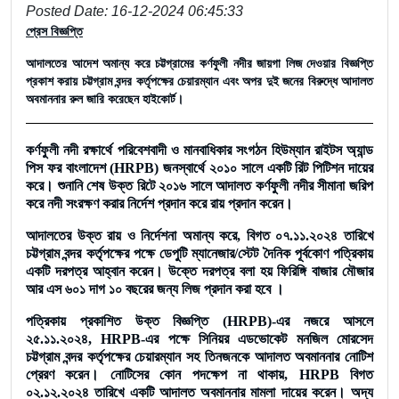
Posted Date: 16-12-2024 06:45:33
প্রেস বিজ্ঞপ্তি
আদালতের আদেশ অমান্য করে চট্টগ্রামের কর্ণফুলী নদীর জায়গা লিজ দেওয়ার বিজ্ঞপ্তি
প্রকাশ করায় চট্টগ্রাম বন্দর কর্তৃপক্ষের চেয়ারম্যান এবং অপর দুই জনের বিরুদ্ধে আদালত
অবমাননার রুল জারি করেছেন হাইকোর্ট।
কর্ণফুলী নদী রক্ষার্থে পরিবেশবাদী ও মানবাধিকার সংগঠন হিউম্যান রাইটস অ্যান্ড
পিস ফর বাংলাদেশ (HRPB) জনস্বার্থে ২০১০ সালে একটি রিট পিটিশন দায়ের
করে। শুনানি শেষ উক্ত রিটে ২০১৬ সালে আদালত কর্ণফুলী নদীর সীমানা জরিপ
করে নদী সংরক্ষণ করার নির্দেশ প্রদান করে রায় প্রদান করেন।
আদালতের উক্ত রায় ও নির্দেশনা অমান্য করে, বিগত ০৭.১১.২০২৪ তারিখে
চট্টগ্রাম বন্দর কর্তৃপক্ষের পক্ষে ডেপুটি ম্যানেজার/স্টেট দৈনিক পূর্বকোণ পত্রিকায়
একটি দরপত্র আহ্বান করেন। উক্তে দরপত্র বলা হয় ফিরিঙ্গি বাজার মৌজার
আর এস ৬০১ দাগ ১০ বছরের জন্য লিজ প্রদান করা হবে ।
পত্রিকায় প্রকাশিত উক্ত বিজ্ঞপ্তি (HRPB)-এর নজরে আসলে
২৫.১১.২০২৪, HRPB-এর পক্ষে সিনিয়র এডভোকেট মনজিল মোরসেদ
চট্টগ্রাম বন্দর কর্তৃপক্ষের চেয়ারম্যান সহ তিনজনকে আদালত অবমাননার নোটিশ
প্রেরণ করেন। নোটিসের কোন পদক্ষেপ না থাকায়, HRPB বিগত
০২.১২.২০২৪ তারিখে একটি আদালত অবমাননার মামলা দায়ের করেন। অদ্য