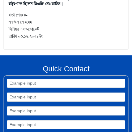
রাষ্ট্রপক্ষে ছিলেন ডিএজি মোঃ তামিম।
বার্তা প্রেরক-
মনজিল মোরসেদ
সিনিয়র এ্যাডভোকেট
তারিখ ০৩.১২.২০২৪ইং
Quick Contact