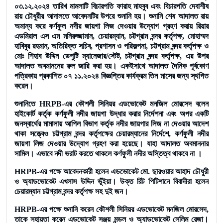
০৩.১২.২০২৪ তারিখ মামলাটি বিচারপতি ফারাহ মাহবুব এবং বিচারপতি দেবাশীষ
রায় চৌধুরীর আদালতে আবেদনটির উপরে শুনানি হয়। শুনানি শেষ আদালত রায়
অমান্য করে কর্ণফুল নদীর জায়গা লিজ দেওয়ার উদ্যোগ গ্রহণ করায় রিয়ার
এডমিরাল এস এম মনিরুজ্জামান, চেয়ারম্যান, চট্টগ্রাম বন্দর কর্তৃপক্ষ, মোহাম্মদ
হাবিবুর রহমান, অতিরিক্ত সচিব, প্রশাসন ও পরিকল্পনা, চট্টগ্রাম বন্দর কর্তৃপক্ষ ও
মোঃ শিহাব উদ্দিন ডেপুটি ম্যানেজার/স্টেট, চট্টগ্রাম বন্দর কর্তৃপক্ষ, এর উপর
আদালত অবমাননের রুল জারি করা হয়। একইসাথে আদালত দৈনিক পূর্বকোণ
পত্রিকায় প্রকাশিত ০৭ ১১.২০২৪ বিজ্ঞপ্তির কার্যক্রম তিন মাসের জন্য স্থগিত
করেন।
শুনানিতে HRPB-এর কৌশলী সিনিয়র এডভোকেট মনজিল মোরসেদ বলেন
হাইকোর্ট কর্তৃক কর্ণফুলী নদীর জায়গা উদ্ধার করার নির্দেশনা এবং অপর একটি
জনস্বার্থের মামালায় আপিল বিভাগ কর্তৃক নদীর জায়গার লিজ না দেওয়ার আদেশ
থাকা সত্ত্বেও চট্টগ্রাম বন্দর কর্তৃপক্ষের চেয়ারম্যানের নির্দেশে, কর্ণফুলী নদীর
জায়গা লিজ দেওয়ার উদ্যোগ গ্রহণ করা হয়েছে। যাহা আদালত অবমাননার
সামিল। এভাবে নদী ভরাট করতে থাকলে কর্ণফুলী নদীর অস্তিত্ব থাকবে না ।
HRPB-এর পক্ষে আবেদনকারী হলেন এডভোকেট মো. ছারওয়ার আহাদ চৌধুরী
ও অ্যাডভোকেট এখলাস উদ্দিন ভূঁইয়া। উক্ত রিট পিটিশানে বিবাদীরা হলেন
চেয়ারম্যান চট্টগ্রাম বন্দর কর্তৃপক্ষ সহ দুই জন।
HRPB-এর পক্ষে শুনানি করেন কৌশলী সিনিয়র এডভোকেট মনজিল মোরসেদ,
তাকে সহায়তা করেন এডভোকেট সঞ্জয় মন্ডল ও অ্যাডভোকেট সেলিম রেজা।