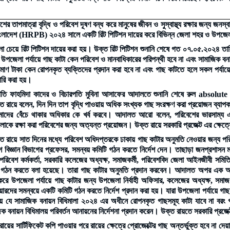
শের তাপমাত্রা বৃদ্ধি ও পরিবেশ দূষণ বন্ধ করে মানুষের জীবন ও সুস্বাস্থ্য রক্ষার জন্য জনস
ংলাদেশ (HRPB) ২০২৪ সালে একটি রিট পিটিশন দায়ের করে বিভিন্ন জেলা শহর ও উপজেলায়
েশনা চেয়ে রিট পিটিশন দায়ের করা হয়। উক্ত রিট পিটিশন শুনানি শেষে গত ০৭.০৫.২০২৪ তার
 উপজেলা পর্যায়ে গাছ কাটা কেন পরিবেশ ও মানবাধিকারের পরিপন্থী হবে না এবং সামাজিক বনা
মাণ টাকা কেন রোপনকৃত ব্যক্তিদের প্রদান করা হবে না এবং গাছ কাটতে হলে সকল পর্যায়
ারি করা হয়।
পতি ফাহমিদা কাদের ও বিচারপতি মুবিনা আসাফের আদালতে শুনানি শেষে রুল absolute কর
 রায়ে বলেন, দিন দিন তাপ বৃদ্ধি পাওয়ায় অধিক সংখ্যক গাছ সংরক্ষণ করা প্রয়োজন ব্যাপ
াদের বেঁচে থাকার অধিকার কে খর্ব করবে। আদালত আরো বলেন, পরিবেশের ভারসাম্য এ
োকে রক্ষা করা পরিবেশের জন্য অত্যন্ত প্রয়োজন। উক্ত রায়ে সরকারি প্রজেক্ট এর ক্ষেত্রে রা
 রায়ে সাত দিনের মধ্যে পরিবেশ অধিদপ্তরকে ঢাকায় গাছ কাটার অনুমতি নেওয়ার জন্য পরিবেশ
শ বিজ্ঞান বিভাগের প্রফেসর, সমন্বয় কমিটি গঠন করতে নির্দেশ দেন। তাছাড়া জনপ্রশাসন মন্
পরিবেশ কর্মকর্তা, সরকারি কলেজের অধ্যক্ষ, সমাজকর্মী, পরিবেশবিদ জেলা আইনজীবী সমিত
 গঠন করতে বলা হয়েছে। তারা গাছ কাটার অনুমতি প্রদান করবেন। আদালত অপর এক আদেশ
 করে উপজেলা পর্যায়ে গাছ কাটার জন্য উপজেলা নির্বাহী অফিসার, কলেজের অধ্যক্ষ, সমাজ ক
িয়ারদের সমন্বয়ে একটি কমিটি গঠন করতে নির্দেশ প্রদান করা হয়। যারা উপজেলা পর্যায়ে গ
য় যে সামাজিক বনায়ন বিধিমালা ২০২৪ এর অধীনে রোপনকৃত গাছসমূহ কাটা যাবে না বরং 
ক বনায়ন বিধিমালয় পরিবর্তন আনায়নের নির্দেশনা প্রদান করেন। উক্ত রায়তে সরকারি প্রজেক্ট এর
ায়ের সার্টিফিকেট কপি পাওয়ার পরে রায়ের ক্ষেত্রে প্রোজেক্টের গাছ অন্তর্ভুক্ত হবে না