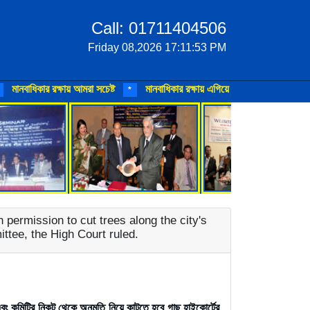
Call: 01711404506
Friday 08,2026 17:11:53 PM
নবাধিকার রক্ষায় আমরা সচেষ্ট
মানবাধিকার রক্ষায় এগিয়ে আসুন
মানবাধিকার ও 
*
*
ermission to cut trees along the city's
ttee, the High Court ruled.
বং কমিটির নিকট থেকে অনুমতি নিয়ে কাটতে হবে গাছ হাইকোর্টের