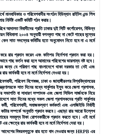
্বার্থে মানবাধিকার ও পরিবেশবাদীর সংগঠন হিউম্যান রাইটস এন্ড পিস
 নির্দিষ্ট একটি কমিটি গঠন করার।
িখে আদালত বিবাদীদের প্রতি ঢাকার দুই সিটি কর্পোরেশন, বিভিন্ন
য়ন বিধিমালা ২০০৪ অনুযায়ী বপনকৃত গাছ না কেটে গাছের মূল্যের
ে কেন সাত সদস্যের কমিটির হতে অনুমোদন নিতে হবে না এ মর্মে
ে রায় প্রদান করেন এবং কতিপয় নির্দেশনা প্রদান করা হয়।
কভাবে গাছ কর্তন করা হলে আমাদের পরিবেশের ভারসাম্য নষ্ট হবে।
র জন্য যে পরিমাণ গাছ বাংলাদেশে থাকা দরকার তা নেই এবং
য় কার্যকরী হবে না মর্মে নির্দেশনা দেওয়া হয়।
বাদী, পরিবেশ বিশেষজ্ঞ, ঢাকা ও জাহাঙ্গীরনগর বিশ্ববিদ্যালয়ের
ত্রণালয়কে সাত দিনের মধ্যে সার্কুলার ইস্যু করে জেলা প্রশাসক,
ির সভাপতি বা সাধারণ সম্পাদক এবং জেলা সিভিল সার্জনকে নিয়ে
ে সাত দিনের মধ্যে সকল জেলা প্রশাসকদের প্রতি সার্কুলার
র্মী, পরিবেশবাদী, সমাজকল্যাণ কর্মকর্তা এবং এলজিইডি নির্বাহী
াছ কাটার সম্পর্কে অনুমতি প্রদান করবে। এছাড়া রায় আরো উল্লেখ
গাছের সমমূল্য টাকা রোপনকারীকে প্রদান করতে হবে। এই মর্মে
 ক্ষেত্রে রায় কার্যকরী হবে না মর্মে নির্দেশনা দেয়া হয়।
 দেয়া আদেশের বিষয়বস্তুকে রায় হতে বাদ দেওয়ার জন্য HRPB এর