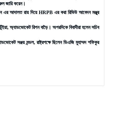
রুল জারি করেন।
সান এর আদালত রায় দিয়ে HRPB এর করা রিভিউ আবেদন মঞ্জুর
ইয়া, অ্যাডভোকেট রিপন বাড়ৈ। অপরদিকে বিবাদীরা হলেন সচিব
েট সঞ্জয় মন্ডল, রাষ্ট্রপক্ষে ছিলেন ডিএজি মুহাম্মদ শফিকুর