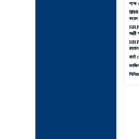
পক্ষে
রিভিউ
করেন।
HRPB 
মন্ত্
HRPB 
রহমা
বার্তা 
মনজি
সিনিয