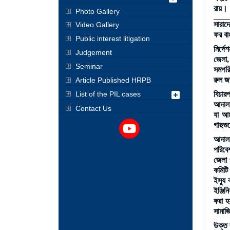
রায়।
Photo Gallery
সারাদে
Video Gallery
ফর বা
Public interest litigation
নির্দ
Judgement
জেলা,
Seminar
সমপরি
রুল জ
Article Published HRPB
বিচার
List of the PIL cases
আদালত
Contact Us
যা আম
গাছগুল
আদালত
পরিবে
জেলা 
কমিটি
ইস্যু
ইঞ্জিন
করা হ
সামাজি
উক্ত র