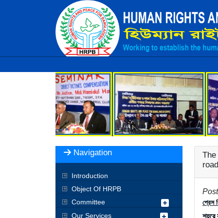
Navigation
The 
road
Introduction
Object Of HRPB
Post
Committee
প্রেস ব
Our Services
শহরে 