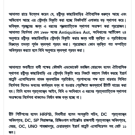
আদালত রায়ে উল্লেখ করেন যে, রবীন্দ্র কাছারিবাড়ির ঐতিহাসিক গুরুত্ব আছে এবং
অভিযোগ আছে এর সৌন্দর্য্য বিকৃতি করা হচ্ছে নিকটবর্তি এলাকায় বড় স্থাপনা করে।
ভবিষ্যৎ প্রজন্মের জন্য এ ধরনের প্রত্মতাত্তিক স্থাপনা সংরক্ষণ করা প্রয়োজন।
আদালত নির্দেশনা দেন ১৯৬৮ সনের Antiquities Act, সংবিধানের আর্টিকেল ২৪
অনুসারে রবীন্দ্র কাছারিবাড়ির সৌন্দর্য্য বিকৃতি করার জন্য দায়ী ব্যক্তি ও প্রতিষ্ঠানের
বিরুদ্ধে তদন্ত পূর্বক ব্যবস্থা গ্রহন করা। প্রয়োজনে কোন ব্যক্তি গত সম্পত্তি
অধিগ্রহন করতে হলে বিধি অনুসারে ব্যবস্থা গ্রহন করা।
আদালতে শুনানীতে বাদী পক্ষের কৌশুলি এডভোকেট মনজিল মোরসেদ বলেন ঐতিহাসিক
স্থাপনা রবীন্দ্র কাছারিবাড়ি এর সৌন্দর্য্য বিকৃতি করে নিকটে বহুতল নির্মান করছে ইয়ার্ন
মার্চেন্ট এসোসিয়েশন নামক ব্যবসায়িক প্রতিষ্ঠান, প্রশাসনের পক্ষ হতে বারবার লিখিত
নির্দেশনা দিলেও ভবনের কার্যক্রম বন্ধ না হওয়ার প্রেক্ষিতে জনস্বার্থে রীটটি দায়ের করা
হয। তিনি বলেন প্রত্নতত্ত্ব আইন, বিধি ও সংবিধানে এ ধরনের প্রত্বতাত্তিক স্থাপনা
সংরক্ষনের নির্দেশনা থাকলেও নির্মান কাজ বন্ধ হচ্ছে না।
রীট পিটিশনের হলেন HRPB, বিবাদীরা হলেন সংস্কৃতি সচিব, DC প্রত্নতত্ত্ব
অধিদপ্তর, DC, SP সিরাজগঞ্জ, রিজিওনাল ডাইরেক্টর রাজশাহী প্রত্নতত্ত্ব অধিদপ্তর,
মেয়র, OC, UNO শাহজাদপুর, চেয়ারম্যান ইয়ার্ন মার্চেন্ট এসোসিয়েশন সহ মোট ১১
জন।