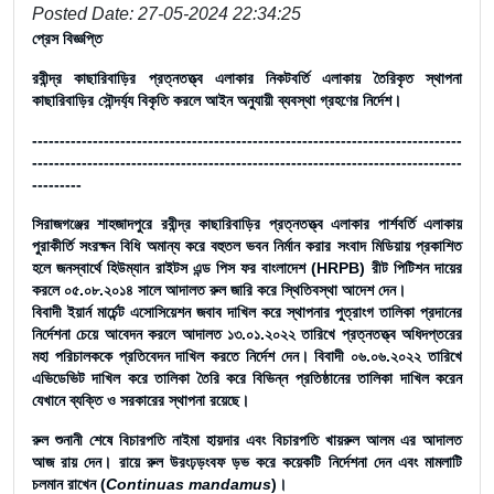
Posted Date: 27-05-2024 22:34:25
প্রেস বিজ্ঞপ্তি
রবীন্দ্র কাছারিবাড়ির প্রত্নতত্ত্ব এলাকার নিকটবর্তি এলাকায় তৈরিকৃত স্থাপনা
কাছারিবাড়ির সৌন্দর্য্য বিকৃতি করলে আইন অনুযায়ী ব্যবস্থা গ্রহণের নির্দেশ।
------------------------------------------------------------------------------
------------------------------------------------------------------------------
---------
সিরাজগঞ্জের শাহজাদপুরে রবীন্দ্র কাছারিবাড়ির প্রত্নতত্ত্ব এলাকার পার্শবর্তি এলাকায়
পুরাকীর্তি সংরক্ষন বিধি অমান্য করে বহুতল ভবন নির্মান করার সংবাদ মিডিয়ায় প্রকাশিত
হলে জনস্বার্থে হিউম্যান রাইটস এন্ড পিস ফর বাংলাদেশ (HRPB) রীট পিটিশন দায়ের
করলে ০৫.০৮.২০১৪ সালে আদালত রুল জারি করে স্থিতিবস্থা আদেশ দেন।
বিবাদী ইয়ার্ন মার্চেন্ট এসোসিয়েশন জবাব দাখিল করে স্থাপনার পুত্রাংগ তালিকা প্রদানের
নির্দেশনা চেয়ে আবেদন করলে আদালত ১৩.০১.২০২২ তারিখে প্রত্নতত্ত্ব অধিদপ্তরের
মহা পরিচালককে প্রতিবেদন দাখিল করতে নির্দেশ দেন। বিবাদী ০৬.০৬.২০২২ তারিখে
এভিডেভিট দাখিল করে তালিকা তৈরি করে বিভিন্ন প্রতিষ্ঠানের তালিকা দাখিল করেন
যেখানে ব্যক্তি ও সরকারের স্থাপনা রয়েছে।
রুল শুনানী শেষে বিচারপতি নাইমা হায়দার এবং বিচারপতি খায়রুল আলম এর আদালত
আজ রায় দেন। রায়ে রুল উরংঢ়ড়ংবফ ড়ভ করে কয়েকটি নির্দেশনা দেন এবং মামলাটি
চলমান রাখেন (
Continuas mandamus
)।