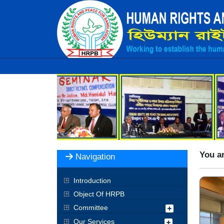
You ar
Navigation
Introduction
Object Of HRPB
Committee
Our Services