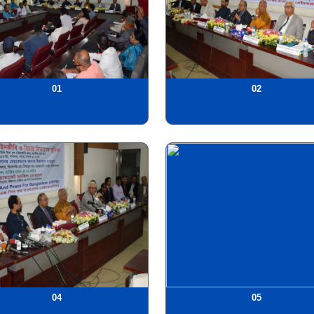
01
02
04
05