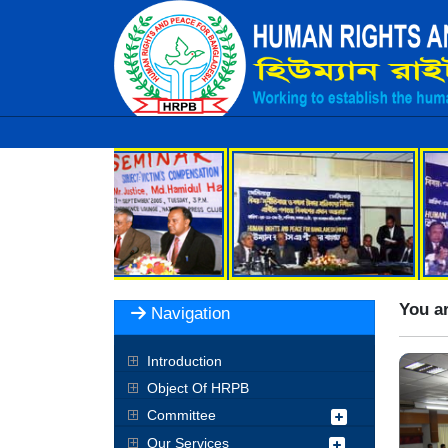
You ar
Navigation
Introduction
Object Of HRPB
Committee
Our Services